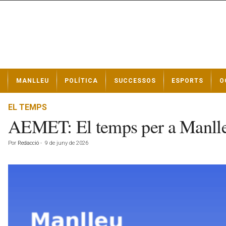
N
MANLLEU
POLÍTICA
SUCCESSOS
ESPORTS
O
o
t
í
EL TEMPS
c
AEMET: El temps per a Manlle
i
e
Por
Redacció
-
9 de juny de 2026
s
d
e
M
a
n
l
l