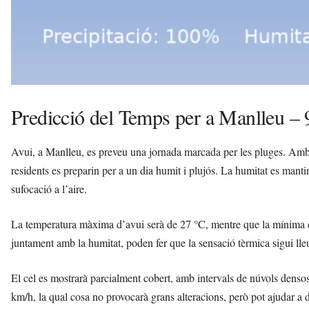
Predicció del Temps per a Manlleu – 
Avui, a Manlleu, es preveu una jornada marcada per les pluges. Amb 
residents es preparin per a un dia humit i plujós. La humitat es manti
sufocació a l’aire.
La temperatura màxima d’avui serà de 27 °C, mentre que la mínima 
juntament amb la humitat, poden fer que la sensació tèrmica sigui ll
El cel es mostrarà parcialment cobert, amb intervals de núvols densos
km/h, la qual cosa no provocarà grans alteracions, però pot ajudar a 