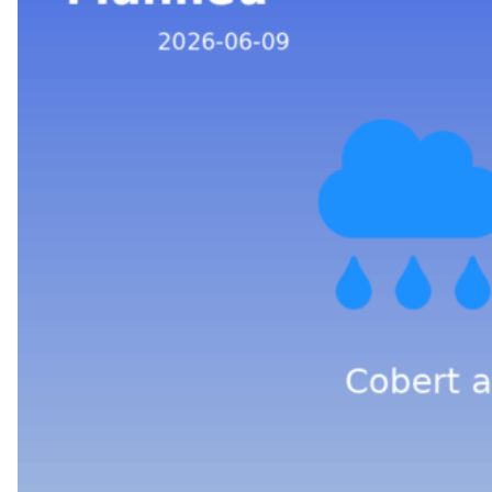
e
u
a
v
u
i