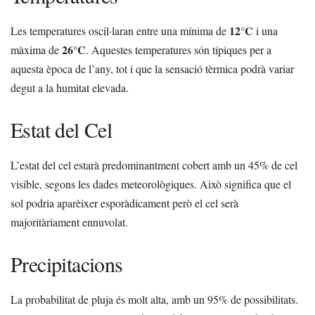
12°C
Les temperatures oscil·laran entre una mínima de
i una
26°C
màxima de
. Aquestes temperatures són típiques per a
aquesta època de l’any, tot i que la sensació tèrmica podrà variar
degut a la humitat elevada.
Estat del Cel
L’estat del cel estarà predominantment cobert amb un 45% de cel
visible, segons les dades meteorològiques. Això significa que el
sol podria aparèixer esporàdicament però el cel serà
majoritàriament ennuvolat.
Precipitacions
La probabilitat de pluja és molt alta, amb un 95% de possibilitats.