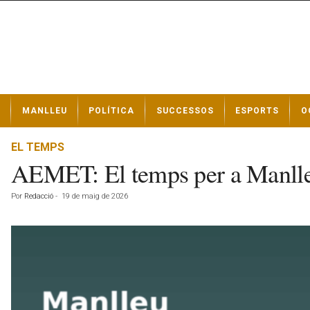
N
MANLLEU
POLÍTICA
SUCCESSOS
ESPORTS
O
o
t
í
EL TEMPS
c
AEMET: El temps per a Manlle
i
e
Por
Redacció
-
19 de maig de 2026
s
d
e
M
a
n
l
l