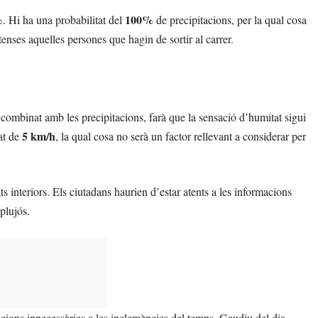
%
100%
. Hi ha una probabilitat del
de precipitacions, per la qual cosa
tenses aquelles persones que hagin de sortir al carrer.
 combinat amb les precipitacions, farà que la sensació d’humitat sigui
5 km/h
at de
, la qual cosa no serà un factor rellevant a considerar per
ts interiors. Els ciutadans haurien d’estar atents a les informacions
plujós.
icions innecessàries a les inclemències del temps. Gaudiu del dia