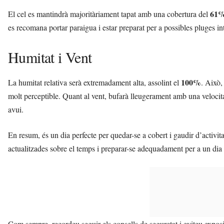
61
El cel es mantindrà majoritàriament tapat amb una cobertura del
es recomana portar paraigua i estar preparat per a possibles pluges in
Humitat i Vent
100%
La humitat relativa serà extremadament alta, assolint el
. Això,
molt perceptible. Quant al vent, bufarà lleugerament amb una velocit
avui.
En resum, és un dia perfecte per quedar-se a cobert i gaudir d’activita
actualitzades sobre el temps i preparar-se adequadament per a un dia 
Com sempre, recordeu seguir els consells de seguretat i eviteu expos